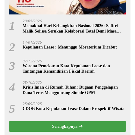
20/05/2026
1
Memaknai Hari Kebangkitan Nasional 2026: Safitri
Malik Solissa Serukan Kolaborasi Total Demi Masa
Depan Maluku
14/01/2026
2
Kepulauan Lease : Menunggu Moratorium Dicabut
07/12/2025
3
Wacana Pemekaran Kota Kepulauan Lease dan
Tantangan Kemandirian Fiskal Daerah
08/10/2025
4
Krisis Iman di Rumah Tuhan: Dugaan Penggelapan
Dana Terus Mengguncang Sinode GPM
25/09/2025
5
CDOB Kota Kepulauan Lease Dalam Prespektif Wisata
Selengkapnya