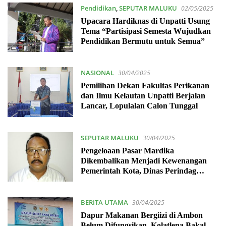
Pendidikan
,
SEPUTAR MALUKU
02/05/2025
Upacara Hardiknas di Unpatti Usung
Tema “Partisipasi Semesta Wujudkan
Pendidikan Bermutu untuk Semua”
NASIONAL
30/04/2025
Pemilihan Dekan Fakultas Perikanan
dan Ilmu Kelautan Unpatti Berjalan
Lancar, Lopulalan Calon Tunggal
SEPUTAR MALUKU
30/04/2025
Pengeloaan Pasar Mardika
Dikembalikan Menjadi Kewenangan
Pemerintah Kota, Dinas Perindag
Provinsi Maluku Dinilai Gagal
BERITA UTAMA
30/04/2025
Dapur Makanan Bergiizi di Ambon
Belum Difungsikan, Kolatlena Bakal