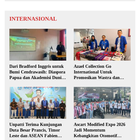
INTERNASIONAL
Dari Bradford Inggris untuk
Azael Collection Go
Bumi Cendrawasih: Diaspora
International Untuk
Papua dan Akademisi Dunia
Promosikan Wastra dan
Rembuk Strategi Menuju
Fashion Etnik Maluku di
Indonesia Emas 2045
Darwin Fusion ASEAN 2026
Unpatti Terima Kunjungan
Ascart Modified Expo 2026
Duta Besar Prancis, Timor
Jadi Momentum
Leste dan ASEAN Fabien
Kebangkitan Otomotif