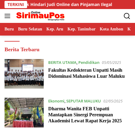
Langsung
ri Judi Online dan Pinjaman Ilegal
TERKINI
Wisuda Juli 2026, R
ke
konten
Buru
Buru Selatan
Kep. Aru
Kep. Tanimbar
Kota Ambon
Kot
SirimauPos
Berita Terbaru
BERITA UTAMA
,
Pendidikan
05/05/2025
Fakultas Kedokteran Unpatti Masih
Didominasi Mahasiswa Luar Maluku
Ekonomi
,
SEPUTAR MALUKU
02/05/2025
Dharma Wanita FEB Unpatti
Mantapkan Sinergi Perempuan
Akademisi Lewat Rapat Kerja 2025