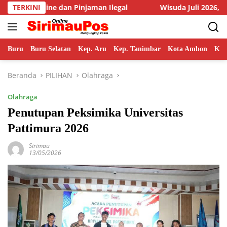
Langsung
aman Ilegal
TERKINI
Wisuda Juli 2026, Rektor Unpatti Paparkan 
ke
konten
Buru
Buru Selatan
Kep. Aru
Kep. Tanimbar
Kota Ambon
Kot
Beranda
PILIHAN
Olahraga
Olahraga
Penutupan Peksimika Universitas
Pattimura 2026
Sirimau
13/05/2026