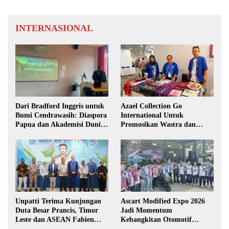
INTERNASIONAL
Dari Bradford Inggris untuk
Azael Collection Go
Bumi Cendrawasih: Diaspora
International Untuk
Papua dan Akademisi Dunia
Promosikan Wastra dan
Rembuk Strategi Menuju
Fashion Etnik Maluku di
Indonesia Emas 2045
Darwin Fusion ASEAN 2026
Unpatti Terima Kunjungan
Ascart Modified Expo 2026
Duta Besar Prancis, Timor
Jadi Momentum
Leste dan ASEAN Fabien
Kebangkitan Otomotif
Penone
Maluku di Level Nasional