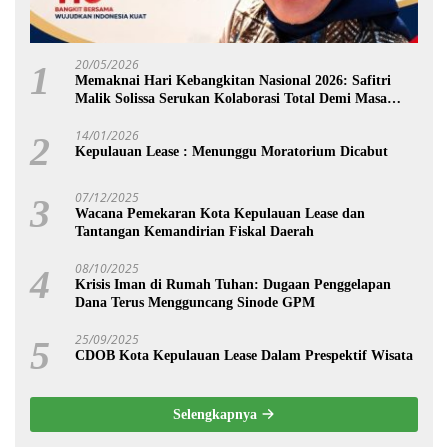
20/05/2026
1
Memaknai Hari Kebangkitan Nasional 2026: Safitri
Malik Solissa Serukan Kolaborasi Total Demi Masa
Depan Maluku
14/01/2026
2
Kepulauan Lease : Menunggu Moratorium Dicabut
07/12/2025
3
Wacana Pemekaran Kota Kepulauan Lease dan
Tantangan Kemandirian Fiskal Daerah
08/10/2025
4
Krisis Iman di Rumah Tuhan: Dugaan Penggelapan
Dana Terus Mengguncang Sinode GPM
25/09/2025
5
CDOB Kota Kepulauan Lease Dalam Prespektif Wisata
Selengkapnya