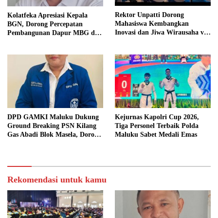
Rektor Unpatti Dorong
Kolatfeka Apresiasi Kepala
Mahasiswa Kembangkan
BGN, Dorong Percepatan
Inovasi dan Jiwa Wirausaha via
Pembangunan Dapur MBG di
PMW 2026
Daerah Terpencil
DPD GAMKI Maluku Dukung
Kejurnas Kapolri Cup 2026,
Ground Breaking PSN Kilang
Tiga Personel Terbaik Polda
Gas Abadi Blok Masela, Dorong
Maluku Sabet Medali Emas
Pemerintah Wujudkan
Kesejahteraan Masyarakat
Maluku
Rekomendasi untuk kamu