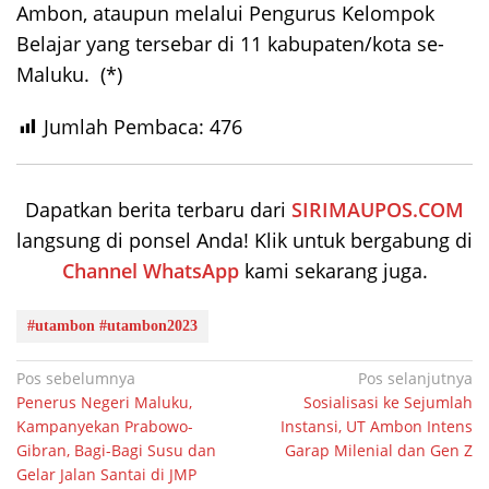
Ambon, ataupun melalui Pengurus Kelompok
Belajar yang tersebar di 11 kabupaten/kota se-
Maluku. (*)
Jumlah Pembaca:
476
Dapatkan berita terbaru dari
SIRIMAUPOS.COM
langsung di ponsel Anda! Klik untuk bergabung di
Channel WhatsApp
kami sekarang juga.
#utambon #utambon2023
Navigasi
Pos sebelumnya
Pos selanjutnya
Penerus Negeri Maluku,
Sosialisasi ke Sejumlah
pos
Kampanyekan Prabowo-
Instansi, UT Ambon Intens
Gibran, Bagi-Bagi Susu dan
Garap Milenial dan Gen Z
Gelar Jalan Santai di JMP