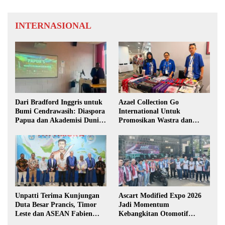
INTERNASIONAL
Dari Bradford Inggris untuk
Azael Collection Go
Bumi Cendrawasih: Diaspora
International Untuk
Papua dan Akademisi Dunia
Promosikan Wastra dan
Rembuk Strategi Menuju
Fashion Etnik Maluku di
Indonesia Emas 2045
Darwin Fusion ASEAN 2026
Unpatti Terima Kunjungan
Ascart Modified Expo 2026
Duta Besar Prancis, Timor
Jadi Momentum
Leste dan ASEAN Fabien
Kebangkitan Otomotif
Penone
Maluku di Level Nasional