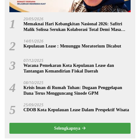
20/05/2026
1
Memaknai Hari Kebangkitan Nasional 2026: Safitri
Malik Solissa Serukan Kolaborasi Total Demi Masa
Depan Maluku
14/01/2026
2
Kepulauan Lease : Menunggu Moratorium Dicabut
07/12/2025
3
Wacana Pemekaran Kota Kepulauan Lease dan
Tantangan Kemandirian Fiskal Daerah
08/10/2025
4
Krisis Iman di Rumah Tuhan: Dugaan Penggelapan
Dana Terus Mengguncang Sinode GPM
25/09/2025
5
CDOB Kota Kepulauan Lease Dalam Prespektif Wisata
Selengkapnya