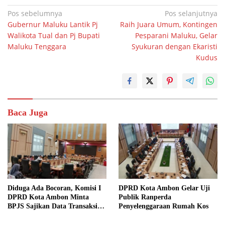
Navigasi
Pos sebelumnya
Pos selanjutnya
Gubernur Maluku Lantik Pj
Raih Juara Umum, Kontingen
pos
Walikota Tual dan Pj Bupati
Pesparani Maluku, Gelar
Maluku Tenggara
Syukuran dengan Ekaristi
Kudus
Baca Juga
Diduga Ada Bocoran, Komisi I
DPRD Kota Ambon Gelar Uji
DPRD Kota Ambon Minta
Publik Ranperda
BPJS Sajikan Data Transaksi
Penyelenggaraan Rumah Kos
Layanan Kesehatan Secara
Rinci