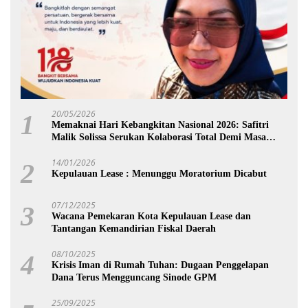
20/05/2026
1
Memaknai Hari Kebangkitan Nasional 2026: Safitri
Malik Solissa Serukan Kolaborasi Total Demi Masa
Depan Maluku
14/01/2026
2
Kepulauan Lease : Menunggu Moratorium Dicabut
07/12/2025
3
Wacana Pemekaran Kota Kepulauan Lease dan
Tantangan Kemandirian Fiskal Daerah
08/10/2025
4
Krisis Iman di Rumah Tuhan: Dugaan Penggelapan
Dana Terus Mengguncang Sinode GPM
25/09/2025