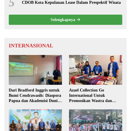
5
CDOB Kota Kepulauan Lease Dalam Prespektif Wisata
Selengkapnya
INTERNASIONAL
Dari Bradford Inggris untuk
Azael Collection Go
Bumi Cendrawasih: Diaspora
International Untuk
Papua dan Akademisi Dunia
Promosikan Wastra dan
Rembuk Strategi Menuju
Fashion Etnik Maluku di
Indonesia Emas 2045
Darwin Fusion ASEAN 2026