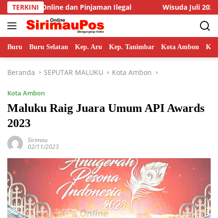
Langsung
njaman Ilegal
TERKINI
Wisuda Juli 2026, Rektor Unpatti Paparka
ke
konten
Buru
Buru Selatan
Kep. Aru
Kep. Tanimbar
Kota Ambon
Kot
Beranda
SEPUTAR MALUKU
Kota Ambon
Kota Ambon
Maluku Raig Juara Umum API Awards
2023
Sirimau
02/11/2023