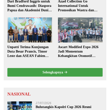
Dari Bradford Inggris untuk
Azael Collection Go
Bumi Cendrawasih: Diaspora
International Untuk
Papua dan Akademisi Dunia
Promosikan Wastra dan
Rembuk Strategi Menuju
Fashion Etnik Maluku di
Indonesia Emas 2045
Darwin Fusion ASEAN 2026
Unpatti Terima Kunjungan
Ascart Modified Expo 2026
Duta Besar Prancis, Timor
Jadi Momentum
Leste dan ASEAN Fabien
Kebangkitan Otomotif
Penone
Maluku di Level Nasional
Selengkapnya
NASIONAL
27/07/2026
Bulutangkis Kapolri Cup 2026 Resmi