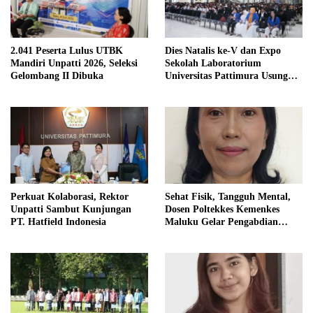
2.041 Peserta Lulus UTBK
Dies Natalis ke-V dan Expo
Mandiri Unpatti 2026, Seleksi
Sekolah Laboratorium
Gelombang II Dibuka
Universitas Pattimura Usung
Semangat Transformasi
Pendidikan.
Perkuat Kolaborasi, Rektor
Sehat Fisik, Tangguh Mental,
Unpatti Sambut Kunjungan
Dosen Poltekkes Kemenkes
PT. Hatfield Indonesia
Maluku Gelar Pengabdian
Masyarakat di Jemaat
Bethlehem GPM Rehoboth