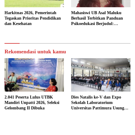
Harkitnas 2026, Pemerintah
Mahasiswi UB Asal Maluku
Tegaskan Prioritas Pendidikan
Berhasil Terbitkan Panduan
dan Kesehatan
Psikoedukasi Berjudul:
“Merespons Emosi Anak
Tenang, Dengar, Respons”
Rekomendasi untuk kamu
2.041 Peserta Lulus UTBK
Dies Natalis ke-V dan Expo
Mandiri Unpatti 2026, Seleksi
Sekolah Laboratorium
Gelombang II Dibuka
Universitas Pattimura Usung
Semangat Transformasi
Pendidikan.