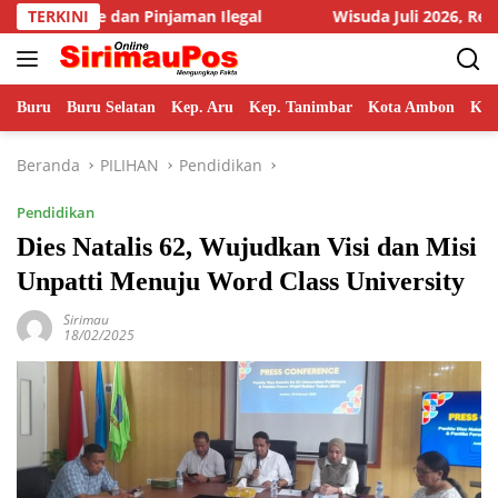
Langsung
 Ilegal
TERKINI
Wisuda Juli 2026, Rektor Unpatti Paparkan Stra
ke
konten
Buru
Buru Selatan
Kep. Aru
Kep. Tanimbar
Kota Ambon
Kot
Beranda
PILIHAN
Pendidikan
Pendidikan
Dies Natalis 62, Wujudkan Visi dan Misi
Unpatti Menuju Word Class University
Sirimau
18/02/2025