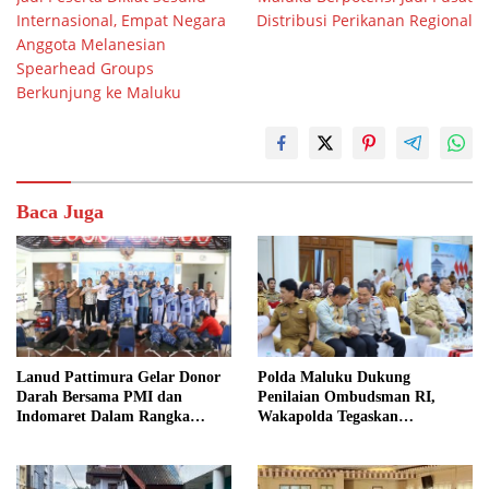
pos
Internasional, Empat Negara
Distribusi Perikanan Regional
Anggota Melanesian
Spearhead Groups
Berkunjung ke Maluku
Baca Juga
Lanud Pattimura Gelar Donor
Polda Maluku Dukung
Darah Bersama PMI dan
Penilaian Ombudsman RI,
Indomaret Dalam Rangka
Wakapolda Tegaskan
Peringatan ke-79 Hari Bakti
Komitmen Perkuat Pelayanan
TNI AU
Publik yang Bersih dan
Akuntabel