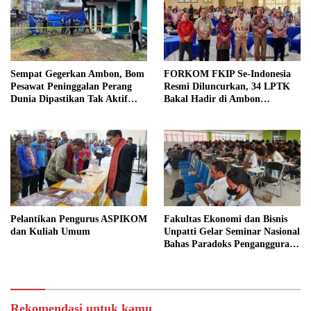
Sempat Gegerkan Ambon, Bom
FORKOM FKIP Se-Indonesia
Pesawat Peninggalan Perang
Resmi Diluncurkan, 34 LPTK
Dunia Dipastikan Tak Aktif
Bakal Hadir di Ambon
oleh Tim Jibom Brimob
November
Pelantikan Pengurus ASPIKOM
Fakultas Ekonomi dan Bisnis
dan Kuliah Umum
Unpatti Gelar Seminar Nasional
Bahas Paradoks Pengangguran
di Indonesia
Rekomendasi untuk kamu