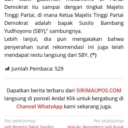
Demokrat itu sampai dengan tingkat Majelis
Tinggi Partai, di mana Ketua Majelis Tinggi Partai
Demokrat adalah bapak Susilo Bambang
Yudhoyono (SBY),” sambungnya.
Lebih lanjut, dia pun mengatakan bahwa
penyerahan surat rekomendasi ini juga telah
mendapat restu langsung dari SBY.
(*)
Jumlah Pembaca:
529
Dapatkan berita terbaru dari
SIRIMAUPOS.COM
langsung di ponsel Anda! Klik untuk bergabung di
Channel WhatsApp
kami sekarang juga.
Navigasi
Pos sebelumnya
Pos selanjutnya
Jadi Peserta Diklat Sesdilu
Maluku Berpotensi Jadi Pusat