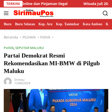
Langsung
injaman Ilegal
TERKINI
Wisuda Juli 2026, Rektor Unpatti Papark
ke
konten
Buru
Buru Selatan
Kep. Aru
Kep. Tanimbar
Kota Ambon
Kot
Beranda
PILIHAN
Politik
Politik
,
SEPUTAR MALUKU
Partai Demokrat Resmi
Rekomendasikan MI-BMW di Pilgub
Maluku
Sirimau
13/06/2024