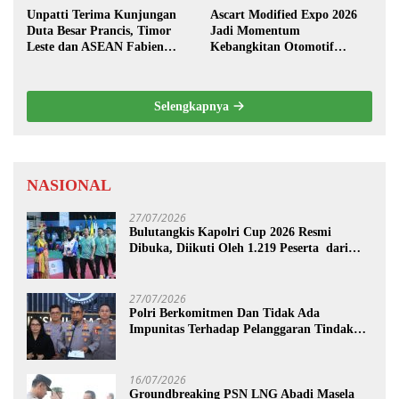
Unpatti Terima Kunjungan
Ascart Modified Expo 2026
Duta Besar Prancis, Timor
Jadi Momentum
Leste dan ASEAN Fabien
Kebangkitan Otomotif
Penone
Maluku di Level Nasional
Selengkapnya
NASIONAL
27/07/2026
Bulutangkis Kapolri Cup 2026 Resmi
Dibuka, Diikuti Oleh 1.219 Peserta dari
Kategori Umum, Polri, dan Difabel
27/07/2026
Polri Berkomitmen Dan Tidak Ada
Impunitas Terhadap Pelanggaran Tindak
Pidana Narkoba
16/07/2026
Groundbreaking PSN LNG Abadi Masela