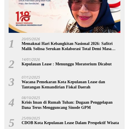
20/05/2026
1
Memaknai Hari Kebangkitan Nasional 2026: Safitri
Malik Solissa Serukan Kolaborasi Total Demi Masa
Depan Maluku
14/01/2026
2
Kepulauan Lease : Menunggu Moratorium Dicabut
07/12/2025
3
Wacana Pemekaran Kota Kepulauan Lease dan
Tantangan Kemandirian Fiskal Daerah
08/10/2025
4
Krisis Iman di Rumah Tuhan: Dugaan Penggelapan
Dana Terus Mengguncang Sinode GPM
25/09/2025
5
CDOB Kota Kepulauan Lease Dalam Prespektif Wisata