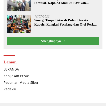
Dimulai, Kapolda Maluku Pastikan
Pengamanan Menteri hingga Investor
Berjalan Maksimal
16/07/2026
Sinergi Tanpa Batas di Pulau Dewata:
Kapolri Rangkul Pecalang dan Ojol Perkuat
“Sabuk Kamtibmas” Bali
Selengkapnya
Laman
BERANDA
Kebijakan Privasi
Pedoman Media Siber
Redaksi