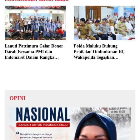
Lanud Pattimura Gelar Donor
Polda Maluku Dukung
Darah Bersama PMI dan
Penilaian Ombudsman RI,
Indomaret Dalam Rangka
Wakapolda Tegaskan
Peringatan ke-79 Hari Bakti
Komitmen Perkuat Pelayanan
TNI AU
Publik yang Bersih dan
Akuntabel
OPINI