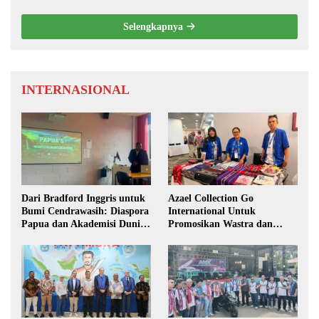
Selengkapnya
INTERNASIONAL
Dari Bradford Inggris untuk
Azael Collection Go
Bumi Cendrawasih: Diaspora
International Untuk
Papua dan Akademisi Dunia
Promosikan Wastra dan
Rembuk Strategi Menuju
Fashion Etnik Maluku di
Indonesia Emas 2045
Darwin Fusion ASEAN 2026