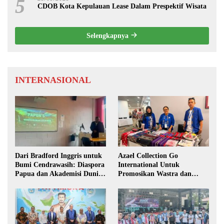
5
CDOB Kota Kepulauan Lease Dalam Prespektif Wisata
Selengkapnya
INTERNASIONAL
Dari Bradford Inggris untuk
Azael Collection Go
Bumi Cendrawasih: Diaspora
International Untuk
Papua dan Akademisi Dunia
Promosikan Wastra dan
Rembuk Strategi Menuju
Fashion Etnik Maluku di
Indonesia Emas 2045
Darwin Fusion ASEAN 2026