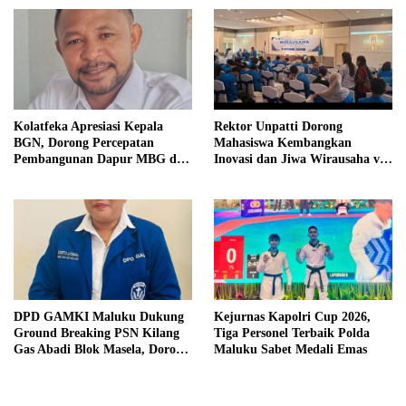
Rektor Unpatti Dorong
Kolatfeka Apresiasi Kepala
Mahasiswa Kembangkan
BGN, Dorong Percepatan
Inovasi dan Jiwa Wirausaha via
Pembangunan Dapur MBG di
PMW 2026
Daerah Terpencil
DPD GAMKI Maluku Dukung
Kejurnas Kapolri Cup 2026,
Ground Breaking PSN Kilang
Tiga Personel Terbaik Polda
Gas Abadi Blok Masela, Dorong
Maluku Sabet Medali Emas
Pemerintah Wujudkan
Kesejahteraan Masyarakat
Maluku