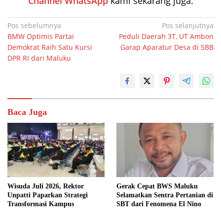
Channel WhatsApp
kami sekarang juga.
Navigasi
Pos sebelumnya
Pos selanjutnya
BMW Optimis Partai
Peduli Daerah 3T, UT Ambon
pos
Demokrat Raih Satu Kursi
Garap Aparatur Desa di SBB
DPR RI dari Maluku
Baca Juga
Wisuda Juli 2026, Rektor
Gerak Cepat BWS Maluku
Unpatti Paparkan Strategi
Selamatkan Sentra Pertanian di
Transformasi Kampus
SBT dari Fenomena El Nino