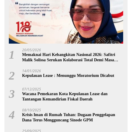
20/05/2026
1
Memaknai Hari Kebangkitan Nasional 2026: Safitri
Malik Solissa Serukan Kolaborasi Total Demi Masa
Depan Maluku
14/01/2026
2
Kepulauan Lease : Menunggu Moratorium Dicabut
07/12/2025
3
Wacana Pemekaran Kota Kepulauan Lease dan
Tantangan Kemandirian Fiskal Daerah
08/10/2025
4
Krisis Iman di Rumah Tuhan: Dugaan Penggelapan
Dana Terus Mengguncang Sinode GPM
25/09/2025