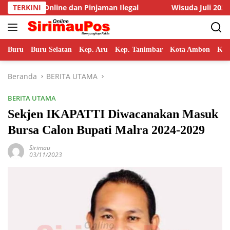
Langsung
Pinjaman Ilegal
TERKINI
Wisuda Juli 2026, Rektor Unpatti Papar
ke
konten
Buru
Buru Selatan
Kep. Aru
Kep. Tanimbar
Kota Ambon
Kot
Beranda
BERITA UTAMA
BERITA UTAMA
Sekjen IKAPATTI Diwacanakan Masuk
Bursa Calon Bupati Malra 2024-2029
Sirimau
03/11/2023