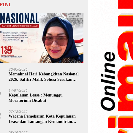
PINI
20/05/2026
1
Memaknai Hari Kebangkitan Nasional
2026: Safitri Malik Solissa Serukan
Kolaborasi Total Demi Masa Depan
Maluku
14/01/2026
2
Kepulauan Lease : Menunggu
Moratorium Dicabut
07/12/2025
3
Wacana Pemekaran Kota Kepulauan
Lease dan Tantangan Kemandirian
Fiskal Daerah
08/10/2025