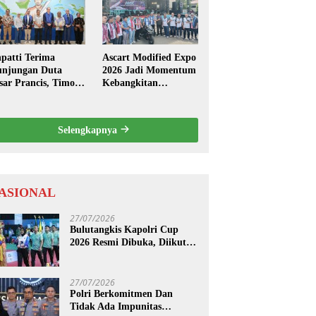
mbuk Strategi
Fusion ASEAN 2026
nuju Indonesia
as 2045
patti Terima
Ascart Modified Expo
njungan Duta
2026 Jadi Momentum
sar Prancis, Timor
Kebangkitan
ste dan ASEAN
Otomotif Maluku di
bien Penone
Level Nasional
Selengkapnya
ASIONAL
27/07/2026
Bulutangkis Kapolri Cup
2026 Resmi Dibuka, Diikuti
Oleh 1.219 Peserta dari
Kategori Umum, Polri, dan
Difabel
27/07/2026
Polri Berkomitmen Dan
Tidak Ada Impunitas