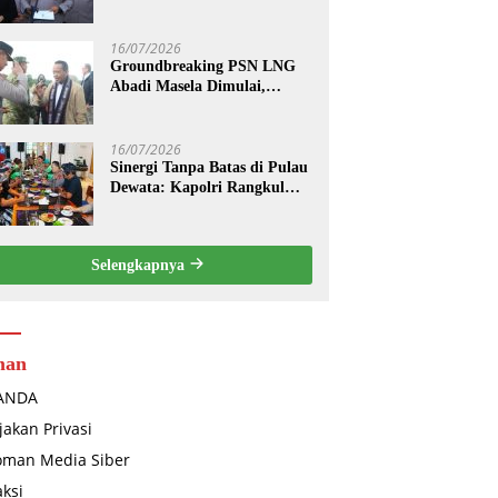
Terhadap Pelanggaran
Tindak Pidana Narkoba
16/07/2026
Groundbreaking PSN LNG
Abadi Masela Dimulai,
Kapolda Maluku Pastikan
Pengamanan Menteri hingga
Investor Berjalan Maksimal
16/07/2026
Sinergi Tanpa Batas di Pulau
Dewata: Kapolri Rangkul
Pecalang dan Ojol Perkuat
“Sabuk Kamtibmas” Bali
Selengkapnya
man
ANDA
jakan Privasi
oman Media Siber
ksi