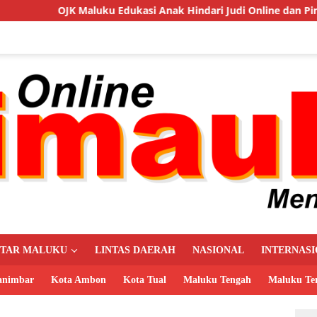
ku Edukasi Anak Hindari Judi Online dan Pinjaman Ilegal
UTAR MALUKU
LINTAS DAERAH
NASIONAL
INTERNAS
animbar
Kota Ambon
Kota Tual
Maluku Tengah
Maluku Te