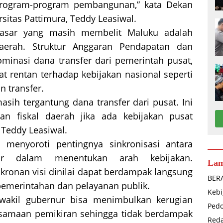
program-program pembangunan,” kata Dekan
sitas Pattimura, Teddy Leasiwal.
asar yang masih membelit Maluku adalah
daerah. Struktur Anggaran Pendapatan dan
minasi dana transfer dari pemerintah pusat,
at rentan terhadap kebijakan nasional seperti
n transfer.
asih tergantung dana transfer dari pusat. Ini
n fiskal daerah jika ada kebijakan pusat
a Teddy Leasiwal.
 menyoroti pentingnya sinkronisasi antara
ur dalam menentukan arah kebijakan.
La
kronan visi dinilai dapat berdampak langsung
BER
pemerintahan dan pelayanan publik.
Kebi
 wakil gubernur bisa menimbulkan kerugian
Ped
rsamaan pemikiran sehingga tidak berdampak
Reda