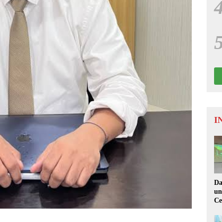
I
Da
un
Ce
Di
Ak