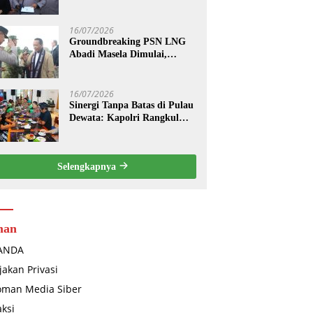
Terhadap Pelanggaran
Tindak Pidana Narkoba
16/07/2026
Groundbreaking PSN LNG
Abadi Masela Dimulai,
Kapolda Maluku Pastikan
Pengamanan Menteri hingga
Investor Berjalan Maksimal
16/07/2026
Sinergi Tanpa Batas di Pulau
Dewata: Kapolri Rangkul
Pecalang dan Ojol Perkuat
“Sabuk Kamtibmas” Bali
Selengkapnya
man
ANDA
jakan Privasi
oman Media Siber
ksi