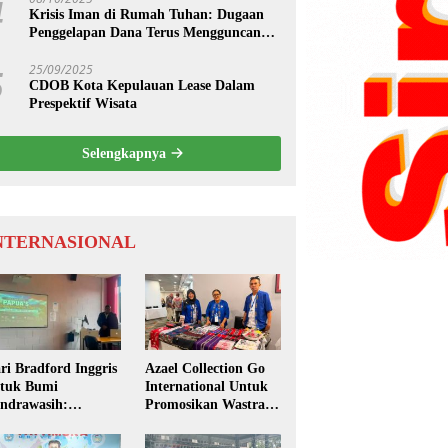
4
Krisis Iman di Rumah Tuhan: Dugaan
Penggelapan Dana Terus Mengguncang
Sinode GPM
25/09/2025
5
CDOB Kota Kepulauan Lease Dalam
Prespektif Wisata
Selengkapnya
NTERNASIONAL
ri Bradford Inggris
Azael Collection Go
tuk Bumi
International Untuk
ndrawasih:
Promosikan Wastra
aspora Papua dan
dan Fashion Etnik
ademisi Dunia
Maluku di Darwin