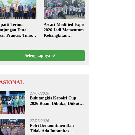
mbuk Strategi
Fusion ASEAN 2026
nuju Indonesia
as 2045
patti Terima
Ascart Modified Expo
njungan Duta
2026 Jadi Momentum
sar Prancis, Timor
Kebangkitan
ste dan ASEAN
Otomotif Maluku di
bien Penone
Level Nasional
Selengkapnya
ASIONAL
27/07/2026
Bulutangkis Kapolri Cup
2026 Resmi Dibuka, Diikuti
Oleh 1.219 Peserta dari
Kategori Umum, Polri, dan
Difabel
27/07/2026
Polri Berkomitmen Dan
Tidak Ada Impunitas