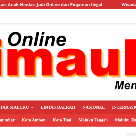
line dan Pinjaman Ilegal
Wisuda Juli 2026, Rektor Unpa
UTAR MALUKU
LINTAS DAERAH
NASIONAL
INTERNAS
animbar
Kota Ambon
Kota Tual
Maluku Tengah
Maluku Te