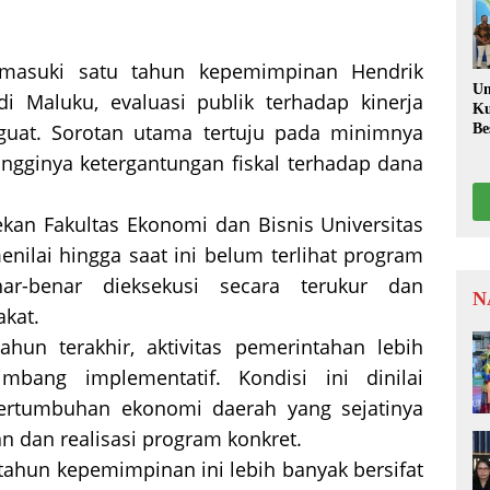
Re
Me
Em
asuki satu tahun kepemimpinan Hendrik
Un
i Maluku, evaluasi publik terhadap kinerja
Ku
uat. Sorotan utama tertuju pada minimnya
Be
Le
tingginya ketergantungan fiskal terhadap dana
Fa
ekan Fakultas Ekonomi dan Bisnis Universitas
enilai hingga saat ini belum terlihat program
r-benar dieksekusi secara terukur dan
N
kat.
hun terakhir, aktivitas pemerintahan lebih
imbang implementatif. Kondisi ini dinilai
ertumbuhan ekonomi daerah yang sejatinya
 dan realisasi program konkret.
 tahun kepemimpinan ini lebih banyak bersifat