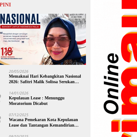
PINI
20/05/2026
1
Memaknai Hari Kebangkitan Nasional
2026: Safitri Malik Solissa Serukan
Kolaborasi Total Demi Masa Depan
Maluku
14/01/2026
2
Kepulauan Lease : Menunggu
Moratorium Dicabut
07/12/2025
3
Wacana Pemekaran Kota Kepulauan
Lease dan Tantangan Kemandirian
Fiskal Daerah
08/10/2025