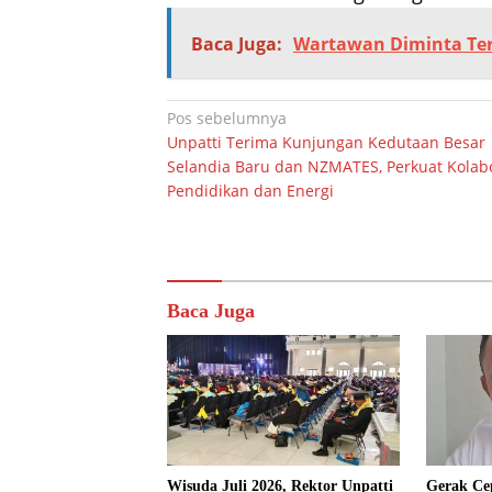
Baca Juga:
Wartawan Diminta Te
Navigasi
Pos sebelumnya
Unpatti Terima Kunjungan Kedutaan Besar
pos
Selandia Baru dan NZMATES, Perkuat Kolab
Pendidikan dan Energi
Baca Juga
Wisuda Juli 2026, Rektor Unpatti
Gerak Ce