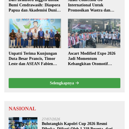
Bumi Cendrawasih: Diaspora
International Untuk
Papua dan Akademisi Dunia
Promosikan Wastra dan
Rembuk Strategi Menuju
Fashion Etnik Maluku di
Indonesia Emas 2045
Darwin Fusion ASEAN 2026
Unpatti Terima Kunjungan
Ascart Modified Expo 2026
Duta Besar Prancis, Timor
Jadi Momentum
Leste dan ASEAN Fabien
Kebangkitan Otomotif
Penone
Maluku di Level Nasional
Selengkapnya
NASIONAL
27/07/2026
Bulutangkis Kapolri Cup 2026 Resmi
Dibuka, Diikuti Oleh 1.219 Peserta dari