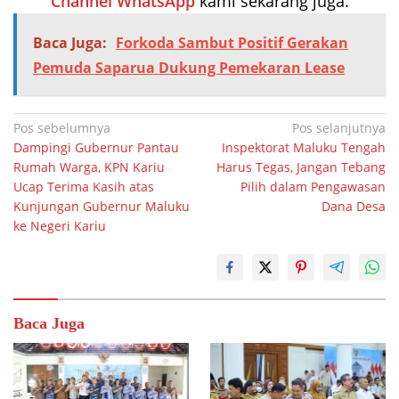
Channel WhatsApp
kami sekarang juga.
Baca Juga:
Forkoda Sambut Positif Gerakan
Pemuda Saparua Dukung Pemekaran Lease
Navigasi
Pos sebelumnya
Pos selanjutnya
Dampingi Gubernur Pantau
Inspektorat Maluku Tengah
pos
Rumah Warga, KPN Kariu
Harus Tegas, Jangan Tebang
Ucap Terima Kasih atas
Pilih dalam Pengawasan
Kunjungan Gubernur Maluku
Dana Desa
ke Negeri Kariu
Baca Juga