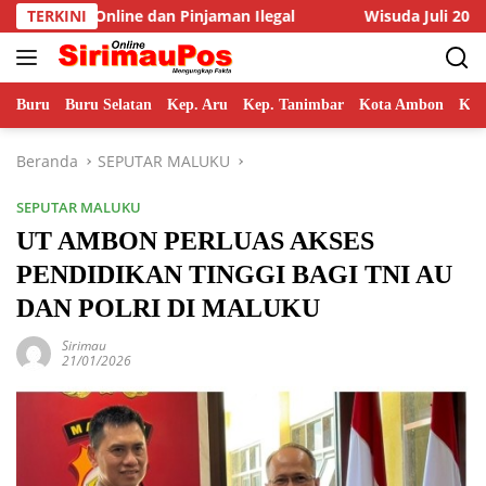
Langsung
dan Pinjaman Ilegal
TERKINI
Wisuda Juli 2026, Rektor Unpatti P
ke
konten
Buru
Buru Selatan
Kep. Aru
Kep. Tanimbar
Kota Ambon
Kot
Beranda
SEPUTAR MALUKU
SEPUTAR MALUKU
UT AMBON PERLUAS AKSES
PENDIDIKAN TINGGI BAGI TNI AU
DAN POLRI DI MALUKU
Sirimau
21/01/2026