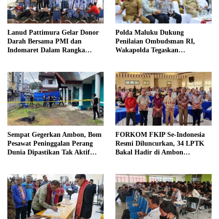
Lanud Pattimura Gelar Donor
Polda Maluku Dukung
Darah Bersama PMI dan
Penilaian Ombudsman RI,
Indomaret Dalam Rangka
Wakapolda Tegaskan
Peringatan ke-79 Hari Bakti
Komitmen Perkuat Pelayanan
TNI AU
Publik yang Bersih dan
Akuntabel
Sempat Gegerkan Ambon, Bom
FORKOM FKIP Se-Indonesia
Pesawat Peninggalan Perang
Resmi Diluncurkan, 34 LPTK
Dunia Dipastikan Tak Aktif
Bakal Hadir di Ambon
oleh Tim Jibom Brimob
November