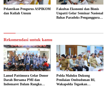
Pelantikan Pengurus ASPIKOM
Fakultas Ekonomi dan Bisnis
dan Kuliah Umum
Unpatti Gelar Seminar Nasional
Bahas Paradoks Pengangguran
di Indonesia
Rekomendasi untuk kamu
Lanud Pattimura Gelar Donor
Polda Maluku Dukung
Darah Bersama PMI dan
Penilaian Ombudsman RI,
Indomaret Dalam Rangka
Wakapolda Tegaskan
Peringatan ke-79 Hari Bakti
Komitmen Perkuat Pelayanan
TNI AU
Publik yang Bersih dan
Akuntabel