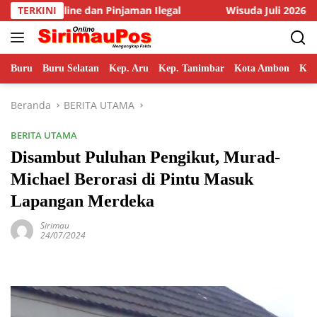
Langsung
jaman Ilegal
TERKINI
Wisuda Juli 2026, Rektor Unpatti Paparkan
ke
konten
Buru
Buru Selatan
Kep. Aru
Kep. Tanimbar
Kota Ambon
Kot
Beranda
BERITA UTAMA
BERITA UTAMA
Disambut Puluhan Pengikut, Murad-
Michael Berorasi di Pintu Masuk
Lapangan Merdeka
Sirimau
24/07/2024