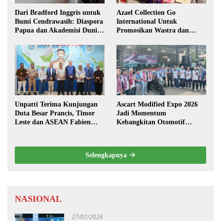
Dari Bradford Inggris untuk
Azael Collection Go
Bumi Cendrawasih: Diaspora
International Untuk
Papua dan Akademisi Dunia
Promosikan Wastra dan
Rembuk Strategi Menuju
Fashion Etnik Maluku di
Indonesia Emas 2045
Darwin Fusion ASEAN 2026
Unpatti Terima Kunjungan
Ascart Modified Expo 2026
Duta Besar Prancis, Timor
Jadi Momentum
Leste dan ASEAN Fabien
Kebangkitan Otomotif
Penone
Maluku di Level Nasional
Selengkapnya
NASIONAL
27/07/2026