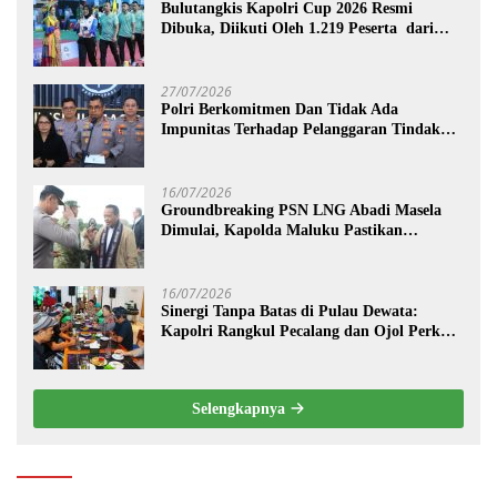
Bulutangkis Kapolri Cup 2026 Resmi
Dibuka, Diikuti Oleh 1.219 Peserta dari
Kategori Umum, Polri, dan Difabel
27/07/2026
Polri Berkomitmen Dan Tidak Ada
Impunitas Terhadap Pelanggaran Tindak
Pidana Narkoba
16/07/2026
Groundbreaking PSN LNG Abadi Masela
Dimulai, Kapolda Maluku Pastikan
Pengamanan Menteri hingga Investor
Berjalan Maksimal
16/07/2026
Sinergi Tanpa Batas di Pulau Dewata:
Kapolri Rangkul Pecalang dan Ojol Perkuat
“Sabuk Kamtibmas” Bali
Selengkapnya