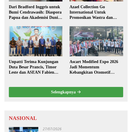
Dari Bradford Inggris untuk
Azael Collection Go
Bumi Cendrawasih: Diaspora
International Untuk
Papua dan Akademisi Dunia
Promosikan Wastra dan
Rembuk Strategi Menuju
Fashion Etnik Maluku di
Indonesia Emas 2045
Darwin Fusion ASEAN 2026
Unpatti Terima Kunjungan
Ascart Modified Expo 2026
Duta Besar Prancis, Timor
Jadi Momentum
Leste dan ASEAN Fabien
Kebangkitan Otomotif
Penone
Maluku di Level Nasional
Selengkapnya
NASIONAL
27/07/2026