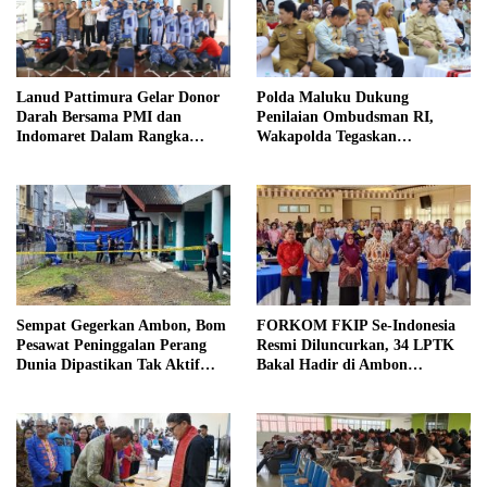
Lanud Pattimura Gelar Donor
Polda Maluku Dukung
Darah Bersama PMI dan
Penilaian Ombudsman RI,
Indomaret Dalam Rangka
Wakapolda Tegaskan
Peringatan ke-79 Hari Bakti
Komitmen Perkuat Pelayanan
TNI AU
Publik yang Bersih dan
Akuntabel
Sempat Gegerkan Ambon, Bom
FORKOM FKIP Se-Indonesia
Pesawat Peninggalan Perang
Resmi Diluncurkan, 34 LPTK
Dunia Dipastikan Tak Aktif
Bakal Hadir di Ambon
oleh Tim Jibom Brimob
November