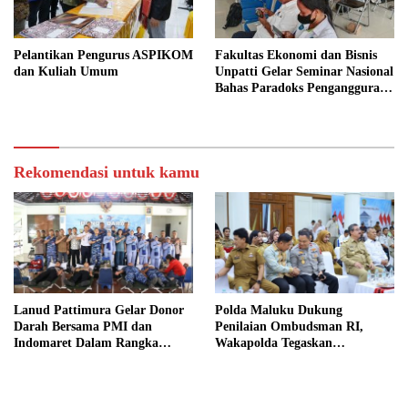
Pelantikan Pengurus ASPIKOM
Fakultas Ekonomi dan Bisnis
dan Kuliah Umum
Unpatti Gelar Seminar Nasional
Bahas Paradoks Pengangguran
di Indonesia
Rekomendasi untuk kamu
Lanud Pattimura Gelar Donor
Polda Maluku Dukung
Darah Bersama PMI dan
Penilaian Ombudsman RI,
Indomaret Dalam Rangka
Wakapolda Tegaskan
Peringatan ke-79 Hari Bakti
Komitmen Perkuat Pelayanan
TNI AU
Publik yang Bersih dan
Akuntabel