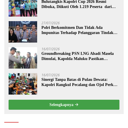
Bulutangkis Kapolri Cup 2026 Resmi
Dibuka, Diikuti Oleh 1.219 Peserta dari
Kategori Umum, Polri, dan Difabel
27/07/2026
Polri Berkomitmen Dan Tidak Ada
Impunitas Terhadap Pelanggaran Tindak
Pidana Narkoba
16/07/2026
Groundbreaking PSN LNG Abadi Masela
Dimulai, Kapolda Maluku Pastikan
Pengamanan Menteri hingga Investor
Berjalan Maksimal
16/07/2026
Sinergi Tanpa Batas di Pulau Dewata:
Kapolri Rangkul Pecalang dan Ojol Perkuat
“Sabuk Kamtibmas” Bali
Selengkapnya